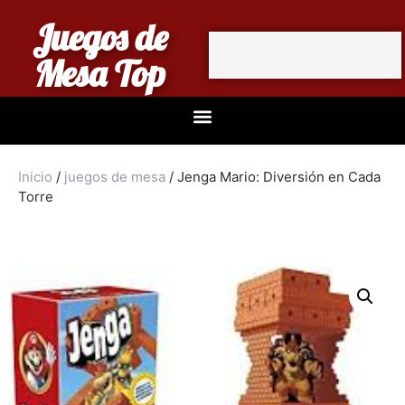
Juegos de
Mesa Top
Inicio
/
juegos de mesa
/ Jenga Mario: Diversión en Cada
Torre