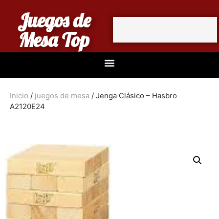
Juegos de
Mesa Top
Inicio
/
juegos de mesa
/ Jenga Clásico – Hasbro
A2120E24