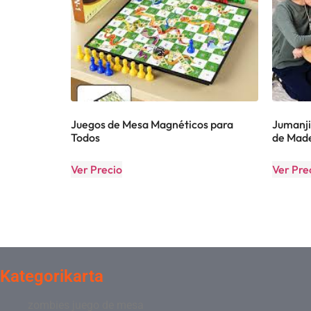
Juegos de Mesa Magnéticos para
Jumanji
Todos
de Mad
Ver Precio
Ver Pre
Kategorikarta
zombies juego de mesa