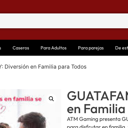
s
Caseros
Para Adultos
Para parejas
De es
 Diversión en Familia para Todos
GUATAFAMI
en Familia
ATM Gaming presenta GU
para disfrutar en familia