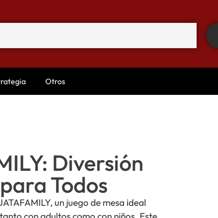
trategia
Otros
LY: Diversión
 para Todos
ATAFAMILY, un juego de mesa ideal
, tanto con adultos como con niños. Este