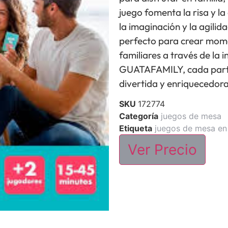
juego fomenta la risa y la
la imaginación y la agilid
perfecto para crear mome
familiares a través de la 
GUATAFAMILY, cada partid
divertida y enriquecedor
SKU
172774
Categoría
juegos de mesa
Etiqueta
juegos de mesa en 
Ver Precio