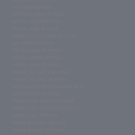
viral juego de mesa
villainous juego de mesa
unlock juegos de mesa
unlock juego de mesa
turing machine juego de mesa
top juegos de mesa
top de juegos de mesa
tiendas juegos de mesa
tiendas juego de mesa
tiendas de juegos de mesa
tiendas de juego de mesa
tienda juegos de mesa cerca de m
tienda juegos de mesa
tienda juego de mesa madrid
tienda juego de mesa barcelona
tienda juego de mesa
tienda de juegos de mesa
tienda de juego de mesa