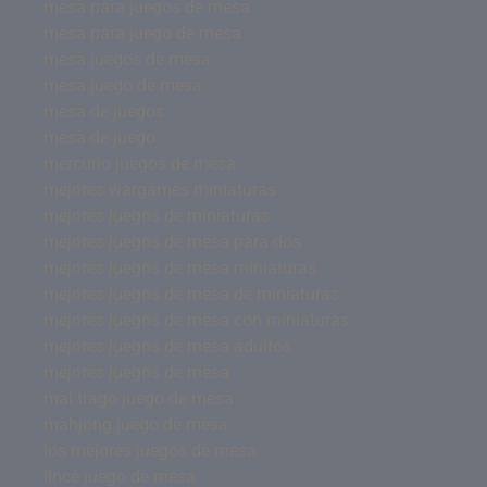
mesa para juegos de mesa
mesa para juego de mesa
mesa juegos de mesa
mesa juego de mesa
mesa de juegos
mesa de juego
mercurio juegos de mesa
mejores wargames miniaturas
mejores juegos de miniaturas
mejores juegos de mesa para dos
mejores juegos de mesa miniaturas
mejores juegos de mesa de miniaturas
mejores juegos de mesa con miniaturas
mejores juegos de mesa adultos
mejores juegos de mesa
mal trago juego de mesa
mahjong juego de mesa
los mejores juegos de mesa
lince juego de mesa