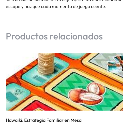
escape y haz que cada momento de juego cuente.
Productos relacionados
Hawaiki: Estrategia Familiar en Mesa