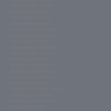
outlet de juegos de mesa
online juegos de mesa
ofertas juegos de mesa
ofertas juego de mesa
ofertas en juegos de mesa
ofertas de juegos de mesa
oferta juegos de mesa
oferta en juegos de mesa
oferta de juegos de mesa
nemesis juego de mesa
mysterium juego de mesa
monopoly juegos de mesa
monopoly juego de mesa
misterio juego de mesa
miniaturas para juegos de rol
miniaturas juegos de rol
miniaturas juegos de mesa
mgi juegos de mesa