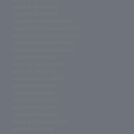
juegos de rol en mesa
juegos de rol de mesa
juegos de rol con miniaturas
juegos de miniaturas para niños
juegos de miniaturas medievales
juegos de miniaturas fantasía
juegos de miniaturas baratos
juegos de miniaturas
juegos de mesa zombies
juegos de mesa y rol
juegos de mesa y cartas
juegos de mesa virus
juegos de mesa uno
juegos de mesa trivial
juegos de mesa trivia
juegos de mesa trenes
juegos de mesa tradicional
juegos de mesa top