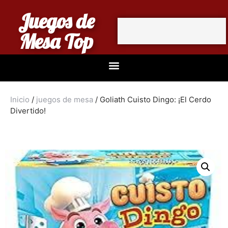
Juegos de
Mesa Top
Inicio
/
juegos de mesa
/ Goliath Cuisto Dingo: ¡El Cerdo
Divertido!