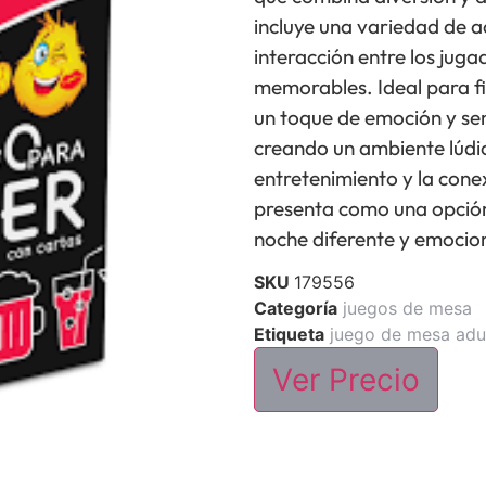
incluye una variedad de a
interacción entre los ju
memorables. Ideal para fi
un toque de emoción y sen
creando un ambiente lúdic
entretenimiento y la conex
presenta como una opción
noche diferente y emocio
SKU
179556
Categoría
juegos de mesa
Etiqueta
juego de mesa adu
Ver Precio