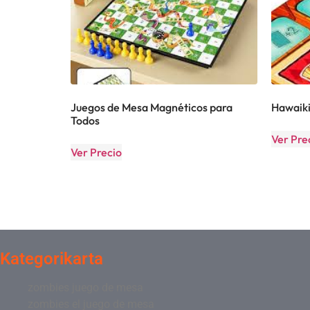
Juegos de Mesa Magnéticos para
Hawaiki
Todos
Ver Pre
Ver Precio
Kategorikarta
zombies juego de mesa
zombies el juego de mesa