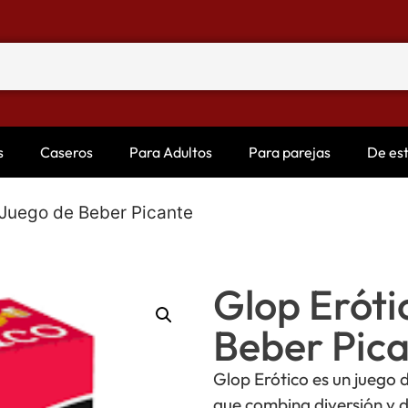
s
Caseros
Para Adultos
Para parejas
De es
 Juego de Beber Picante
Glop Eróti
Beber Pic
Glop Erótico es un juego 
que combina diversión y d