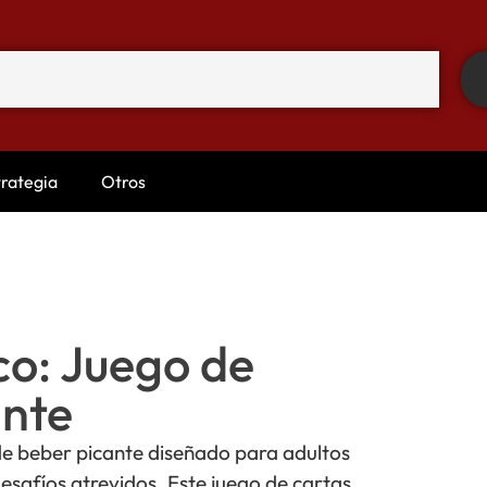
trategia
Otros
co: Juego de
ante
de beber picante diseñado para adultos
esafíos atrevidos. Este juego de cartas