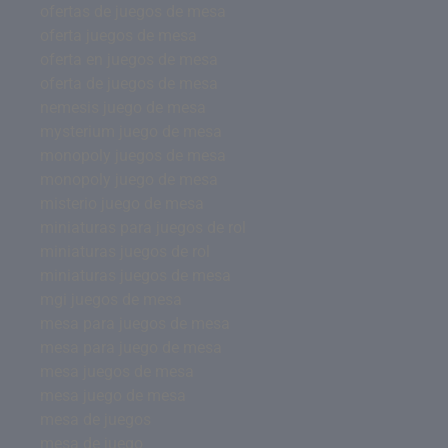
ofertas de juegos de mesa
oferta juegos de mesa
oferta en juegos de mesa
oferta de juegos de mesa
nemesis juego de mesa
mysterium juego de mesa
monopoly juegos de mesa
monopoly juego de mesa
misterio juego de mesa
miniaturas para juegos de rol
miniaturas juegos de rol
miniaturas juegos de mesa
mgi juegos de mesa
mesa para juegos de mesa
mesa para juego de mesa
mesa juegos de mesa
mesa juego de mesa
mesa de juegos
mesa de juego