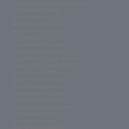
juego de mesa divertido para adultos
juego de mesa divertido
juego de mesa devir
juego de mesa de zombies
juego de mesa de tablero
juego de mesa de rol
juego de mesa de palabras
juego de mesa de misterio
juego de mesa de juego de tronos
juego de mesa de harry potter
juego de mesa de futbol
juego de mesa de estrategia
juego de mesa de cartas
juego de mesa con palabras
juego de mesa con cartas
juego de mesa codigo secreto
juego de mesa clásicos
juego de mesa clasico
juego de mesa ciudadelas