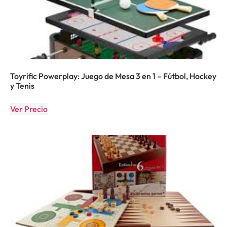
Toyrific Powerplay: Juego de Mesa 3 en 1 – Fútbol, Hockey
y Tenis
Ver Precio