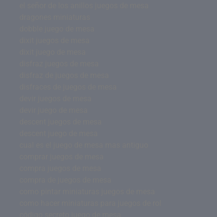
el señor de los anillos juegos de mesa
dragones miniaturas
dobble juego de mesa
dixit juegos de mesa
dixit juego de mesa
disfraz juegos de mesa
disfraz de juegos de mesa
disfraces de juegos de mesa
devir juegos de mesa
devir juego de mesa
descent juegos de mesa
descent juego de mesa
cual es el juego de mesa mas antiguo
comprar juegos de mesa
compra juegos de mesa
compra de juegos de mesa
como pintar miniaturas juegos de mesa
como hacer miniaturas para juegos de rol
código secreto juego de mesa