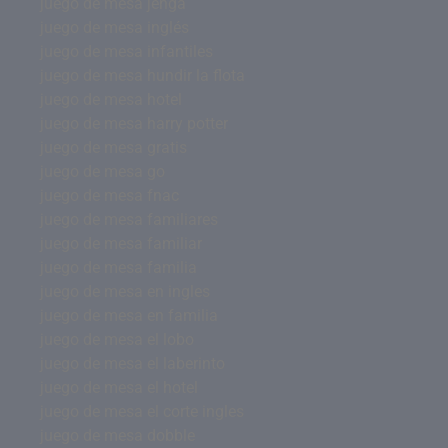
juego de mesa jenga
juego de mesa inglés
juego de mesa infantiles
juego de mesa hundir la flota
juego de mesa hotel
juego de mesa harry potter
juego de mesa gratis
juego de mesa go
juego de mesa fnac
juego de mesa familiares
juego de mesa familiar
juego de mesa familia
juego de mesa en ingles
juego de mesa en familia
juego de mesa el lobo
juego de mesa el laberinto
juego de mesa el hotel
juego de mesa el corte ingles
juego de mesa dobble