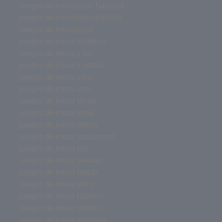
juegos de miniaturas fantasía
juegos de miniaturas baratos
juegos de miniaturas
juegos de mesa zombies
juegos de mesa y rol
juegos de mesa y cartas
juegos de mesa virus
juegos de mesa uno
juegos de mesa trivial
juegos de mesa trivia
juegos de mesa trenes
juegos de mesa tradicional
juegos de mesa top
juegos de mesa tiendas
juegos de mesa tienda
juegos de mesa tetris
juegos de mesa tableros
juegos de mesa tablero
juegos de mesa stratego