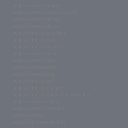
juegos de mesa comprar
juegos de mesa como monopoly
juegos de mesa clásicos
juegos de mesa clásico
juegos de mesa cerca de mi
juegos de mesa catan
juegos de mesa caseros
juegos de mesa casero
juegos de mesa cartas
juegos de mesa basta
juegos de mesa bang
juegos de mesa azul
juegos de mesa antiguos
juegos de mesa adultos mas vendidos
juegos de mesa adultos
juegos de mesa 7 wonders
juegos de mesa
juegos de la mesa redonda