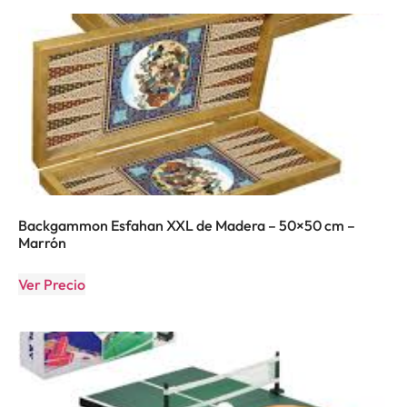
Backgammon Esfahan XXL de Madera – 50×50 cm –
Marrón
Ver Precio