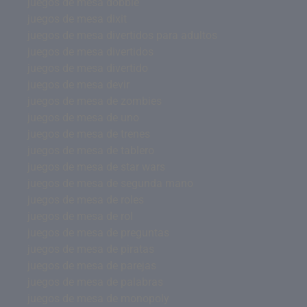
juegos de mesa dobble
juegos de mesa dixit
juegos de mesa divertidos para adultos
juegos de mesa divertidos
juegos de mesa divertido
juegos de mesa devir
juegos de mesa de zombies
juegos de mesa de uno
juegos de mesa de trenes
juegos de mesa de tablero
juegos de mesa de star wars
juegos de mesa de segunda mano
juegos de mesa de roles
juegos de mesa de rol
juegos de mesa de preguntas
juegos de mesa de piratas
juegos de mesa de parejas
juegos de mesa de palabras
juegos de mesa de monopoly