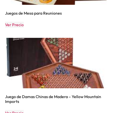
Juegos de Mesa para Reuniones
Ver Precio
Juego de Damas Chinas de Madera – Yellow Mountain
Imports