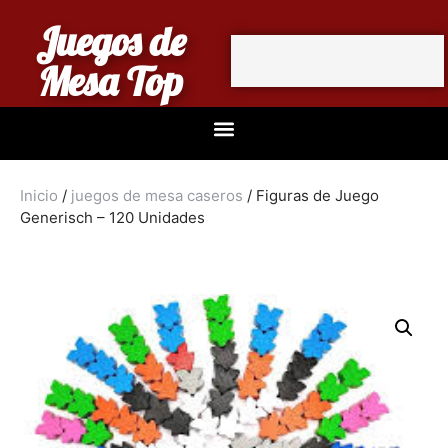
Juegos de
Mesa Top
Inicio
/
juegos de mesa caseros
/ Figuras de Juego
Generisch – 120 Unidades