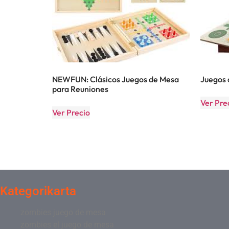
NEWFUN: Clásicos Juegos de Mesa
Juegos 
para Reuniones
Ver Pre
Ver Precio
Kategorikarta
zombies juego de mesa
zombies el juego de mesa