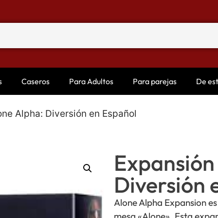
s
Caseros
Para Adultos
Para parejas
De es
one Alpha: Diversión en Español
Expansión 
Diversión 
Alone Alpha Expansion es
mesa «Alone». Esta expans