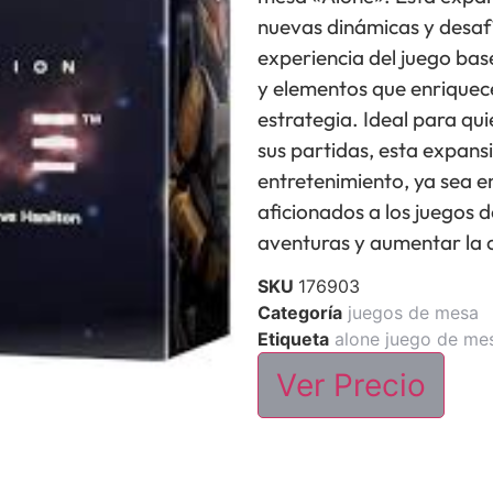
nuevas dinámicas y desafí
experiencia del juego bas
y elementos que enriquece
estrategia. Ideal para q
sus partidas, esta expans
entretenimiento, ya sea e
aficionados a los juegos
aventuras y aumentar la c
SKU
176903
Categoría
juegos de mesa
Etiqueta
alone juego de me
Ver Precio