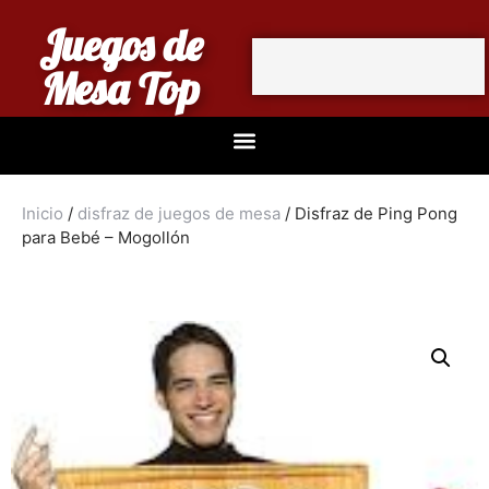
Juegos de
Mesa Top
Inicio
/
disfraz de juegos de mesa
/ Disfraz de Ping Pong
para Bebé – Mogollón