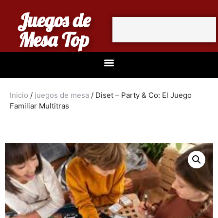
Juegos de
Mesa Top
Inicio
/
juegos de mesa
/ Diset – Party & Co: El Juego
Familiar Multitras