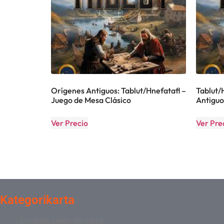
Orígenes Antiguos: Tablut/Hnefatafl –
Tablut/
Juego de Mesa Clásico
Antiguo
Ver Precio
Ver Pre
Kategorikarta
zombies juego de mesa