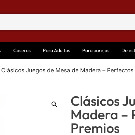
s
Caseros
Para Adultos
Para parejas
De es
 Clásicos Juegos de Mesa de Madera – Perfectos
Clásicos J
Madera – 
Premios