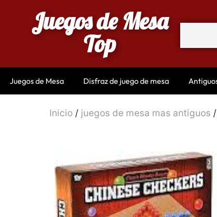
Juegos de Mesa
Top
Juegos de Mesa
Disfraz de juego de mesa
Antiguo
Inicio
/
juegos de mesa mas antiguos
/