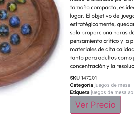
tamaño compacto, es ideal
lugar. El objetivo del jueg
estratégicamente, quedand
solo proporciona horas de
pensamiento crítico y la p
materiales de alta calida
tanto para adultos como 
concentración y la resolu
SKU
147201
Categoría
juegos de mesa
Etiqueta
juegos de mesa sol
Ver Precio