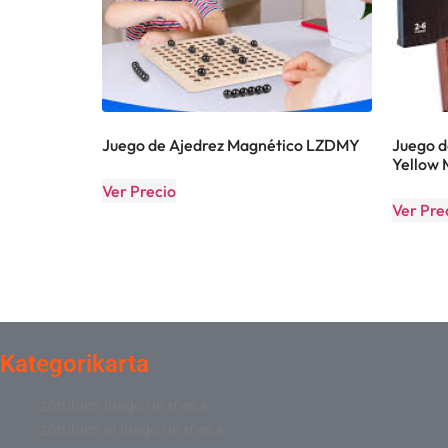
Juego de Ajedrez Magnético LZDMY
Juego d
Yellow 
Ver Precio
Ver Pre
Kategorikarta
zombies juego de mesa
zombies el juego de mesa