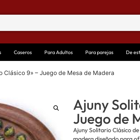
s
Caseros
Para Adultos
Para parejas
De es
rio Clásico 9» – Juego de Mesa de Madera
Ajuny Solit
Juego de 
Ajuny Solitario Clásico d
madera diseñado para ofr