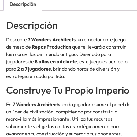
Descripción
Descripción
Descubre
7 Wonders Architects
, un emocionante juego
de mesa de
Repos Production
que te llevará a construir
las maravillas del mundo antiguo. Diseñado para
jugadores de
8 años en adelante
, este juego es perfecto
para
2 a 7 jugadores
, brindando horas de diversión y
estrategia en cada partida.
Construye Tu Propio Imperio
En
7 Wonders Architects
, cada jugador asume el papel de
un líder de civilización, compitiendo por construir la
maravilla más impresionante. Utiliza tus recursos
sabiamente y elige las cartas estratégicamente para
avanzar en tu construcción y superar a tus oponentes.