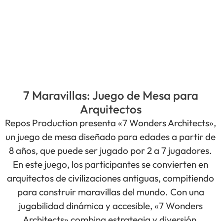
7 Maravillas: Juego de Mesa para
Arquitectos
Repos Production presenta «7 Wonders Architects»,
un juego de mesa diseñado para edades a partir de
8 años, que puede ser jugado por 2 a 7 jugadores.
En este juego, los participantes se convierten en
arquitectos de civilizaciones antiguas, compitiendo
para construir maravillas del mundo. Con una
jugabilidad dinámica y accesible, «7 Wonders
Architects» combina estrategia y diversión,