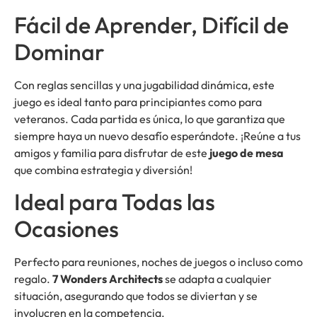
Fácil de Aprender, Difícil de
Dominar
Con reglas sencillas y una jugabilidad dinámica, este
juego es ideal tanto para principiantes como para
veteranos. Cada partida es única, lo que garantiza que
siempre haya un nuevo desafío esperándote. ¡Reúne a tus
amigos y familia para disfrutar de este
juego de mesa
que combina estrategia y diversión!
Ideal para Todas las
Ocasiones
Perfecto para reuniones, noches de juegos o incluso como
regalo.
7 Wonders Architects
se adapta a cualquier
situación, asegurando que todos se diviertan y se
involucren en la competencia.