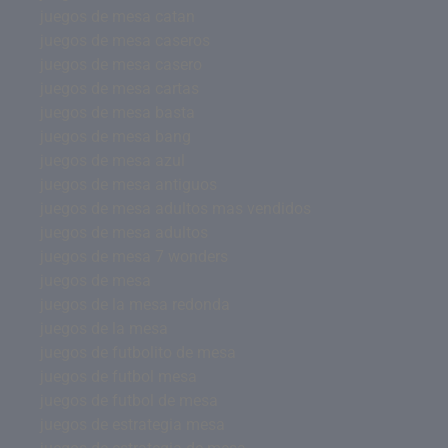
juegos de mesa catan
juegos de mesa caseros
juegos de mesa casero
juegos de mesa cartas
juegos de mesa basta
juegos de mesa bang
juegos de mesa azul
juegos de mesa antiguos
juegos de mesa adultos mas vendidos
juegos de mesa adultos
juegos de mesa 7 wonders
juegos de mesa
juegos de la mesa redonda
juegos de la mesa
juegos de futbolito de mesa
juegos de futbol mesa
juegos de futbol de mesa
juegos de estrategia mesa