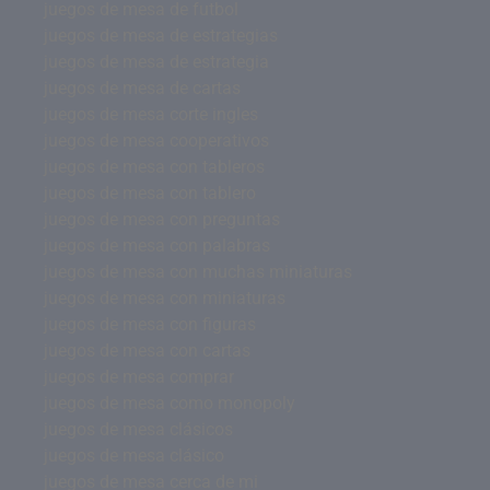
juegos de mesa de futbol
juegos de mesa de estrategias
juegos de mesa de estrategia
juegos de mesa de cartas
juegos de mesa corte ingles
juegos de mesa cooperativos
juegos de mesa con tableros
juegos de mesa con tablero
juegos de mesa con preguntas
juegos de mesa con palabras
juegos de mesa con muchas miniaturas
juegos de mesa con miniaturas
juegos de mesa con figuras
juegos de mesa con cartas
juegos de mesa comprar
juegos de mesa como monopoly
juegos de mesa clásicos
juegos de mesa clásico
juegos de mesa cerca de mi