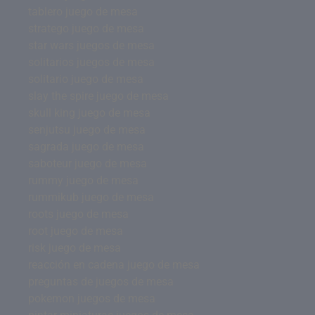
tablero juego de mesa
stratego juego de mesa
star wars juegos de mesa
solitarios juegos de mesa
solitario juego de mesa
slay the spire juego de mesa
skull king juego de mesa
senjutsu juego de mesa
sagrada juego de mesa
saboteur juego de mesa
rummy juego de mesa
rummikub juego de mesa
roots juego de mesa
root juego de mesa
risk juego de mesa
reacción en cadena juego de mesa
preguntas de juegos de mesa
pokemon juegos de mesa