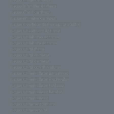
juegos online de mesa
juegos infantiles de mesa
juegos gratis de mesa
juegos en ingles de mesa
juegos divertidos de mesa para adultos
juegos de zombies de mesa
juegos de tableros de mesa
juegos de tablero de mesa
juegos de rol mesa
juegos de rol en mesa
juegos de rol de mesa
juegos de rol con miniaturas
juegos de miniaturas para niños
juegos de miniaturas medievales
juegos de miniaturas fantasía
juegos de miniaturas baratos
juegos de miniaturas
juegos de mesa zombies
juegos de mesa y rol