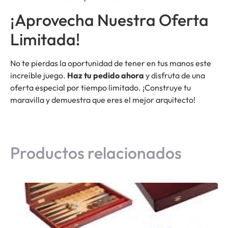
¡Aprovecha Nuestra Oferta
Limitada!
No te pierdas la oportunidad de tener en tus manos este
increíble juego.
Haz tu pedido ahora
y disfruta de una
oferta especial por tiempo limitado. ¡Construye tu
maravilla y demuestra que eres el mejor arquitecto!
Productos relacionados