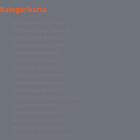
Kategorikarta
zombies juego de mesa
zombies el juego de mesa
zombie juego de mesa
wingspan juego de mesa
virus juegos de mesa
virus juego de mesa
viral juego de mesa
villainous juego de mesa
unlock juegos de mesa
unlock juego de mesa
turing machine juego de mesa
top juegos de mesa
top de juegos de mesa
tiendas juegos de mesa
tiendas juego de mesa
tiendas de juegos de mesa