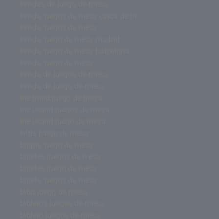
tiendas de juego de mesa
tienda juegos de mesa cerca de m
tienda juegos de mesa
tienda juego de mesa madrid
tienda juego de mesa barcelona
tienda juego de mesa
tienda de juegos de mesa
tienda de juego de mesa
the mind juego de mesa
the island juegos de mesa
the island juego de mesa
tetris juego de mesa
tapple juego de mesa
tapetes juegos de mesa
tapetes juego de mesa
tapete juegos de mesa
tabu juego de mesa
tableros juegos de mesa
tablero juegos de mesa