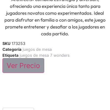
ofreciendo una experiencia única tanto para
jugadores novatos como experimentados. Ideal
para disfrutar en familia o con amigos, este juego
promete entretener y desafiar a los jugadores en
cada partida.
SKU
173253
Categoría
juegos de mesa
Etiqueta
juegos de mesa 7 wonders
Ver Precio