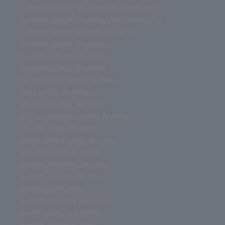
mejores juegos de mesa de miniaturas
mejores juegos de mesa con miniaturas
mejores juegos de mesa adultos
mejores juegos de mesa
mal trago juego de mesa
mahjong juego de mesa
los mejores juegos de mesa
lince juego de mesa
laberinto juego de mesa
la isla prohibida juego de mesa
kluster juego de mesa
jungle speed juego de mesa
jumanji juego de mesa
juegos solitarios de mesa
juegos solitario de mesa
juegos rol de mesa
juegos para dos de mesa
juegos para 2 de mesa