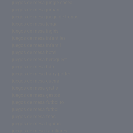
juegos de mesa jungle speed
juegos de mesa jumanji
juegos de mesa juego de tronos
juegos de mesa jenga
juegos de mesa inglés
juegos de mesa infantiles
juegos de mesa infantil
juegos de mesa hotel
juegos de mesa heroquest
juegos de mesa hdp
juegos de mesa harry potter
juegos de mesa guerra
juegos de mesa gratis
juegos de mesa gestos
juegos de mesa futbolito
juegos de mesa futbol
juegos de mesa fnac
juegos de mesa figuras
juegos de mesa familiares