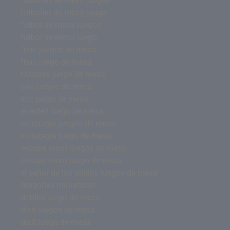
futbolito de mesa juegos
futbolito de mesa juego
futbol de mesa juegos
futbol de mesa juego
fnac juegos de mesa
fnac juego de mesa
faraway juego de mesa
exit juegos de mesa
exit juego de mesa
everdell juego de mesa
estrategia juegos de mesa
estrategia juego de mesa
escape room juegos de mesa
escape room juego de mesa
el señor de los anillos juegos de mesa
dragones miniaturas
dobble juego de mesa
dixit juegos de mesa
dixit juego de mesa